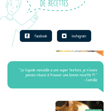
Facebook
Instagram
" Le liquide vaisselle a une super texture, je n'avais
jamais réussi à trouver une bonne recette !!! "
- Camille