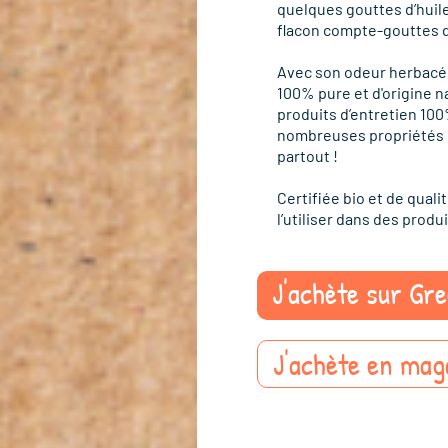
quelques gouttes d’huile
flacon compte-gouttes d
Avec son odeur herbacée 
100% pure et d'origine n
produits d’entretien 100%
nombreuses propriétés pu
partout !
Certifiée bio et de qual
l’utiliser dans des prod
J'achète sur Gr
J'achète en mag