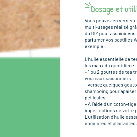
Dosage et util
Vous pouvez en verser u
multi-usages réalisé grâc
du DIY pour assainir vos
parfumer vos pastilles W
exemple !
L’huile essentielle de te
les maux du quotidien :
– 1 ou 2 gouttes de tea 
vos maux saisonniers
– versez quelques goutt
shampoing pour apaiser v
pellicules
– A l’aide d’un coton-tig
imperfections de votre 
L’utilisation d’huile es
enceintes et allaitantes 